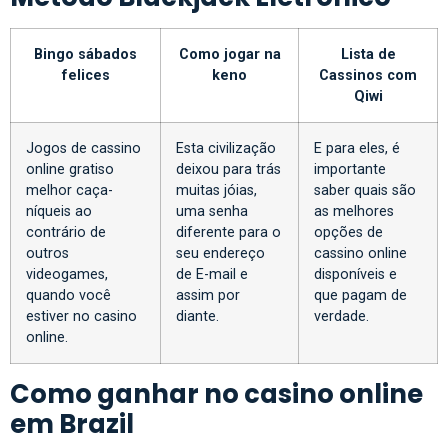
Bingo sábados
Como jogar na
Lista de
felices
keno
Cassinos com
Qiwi
Jogos de cassino
Esta civilização
E para eles, é
online gratiso
deixou para trás
importante
melhor caça-
muitas jóias,
saber quais são
níqueis ao
uma senha
as melhores
contrário de
diferente para o
opções de
outros
seu endereço
cassino online
videogames,
de E-mail e
disponíveis e
quando você
assim por
que pagam de
estiver no casino
diante.
verdade.
online.
Como ganhar no casino online
em Brazil