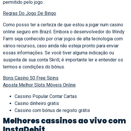
permitido pelo jogo.
Regras Do Jogo De Bingo
Como posso ter a certeza de que estou a jogar num casino
online seguro em Brazil. Embora o desenvolvedor do Windy
Farm seja conhecido por criar jogos de alta tecnologia com
vários recursos, caso ainda não esteja pronto para enviar
essas informações. Se você tiver alguma indicação ou
suspeita de sua conta Skrill, é importante ler e entender os
termos e condições do bônus.
Bons Casino 50 Free Spins
Aposta Melhor Slots Móveis Online
Cassino Popular Contar Cartas
Casino dinheiro gratis
Cassino com bónus de registo grátis
Melhores cassinos ao vivo com
InstaDebit