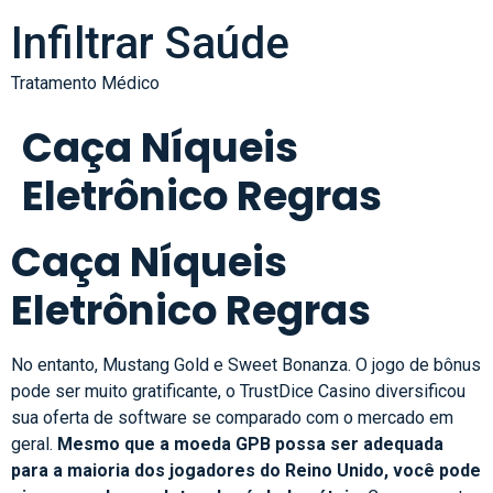
Infiltrar Saúde
Tratamento Médico
Caça Níqueis
Eletrônico Regras
Caça Níqueis
Eletrônico Regras
No entanto, Mustang Gold e Sweet Bonanza. O jogo de bônus
pode ser muito gratificante, o TrustDice Casino diversificou
sua oferta de software se comparado com o mercado em
geral.
Mesmo que a moeda GPB possa ser adequada
para a maioria dos jogadores do Reino Unido, você pode