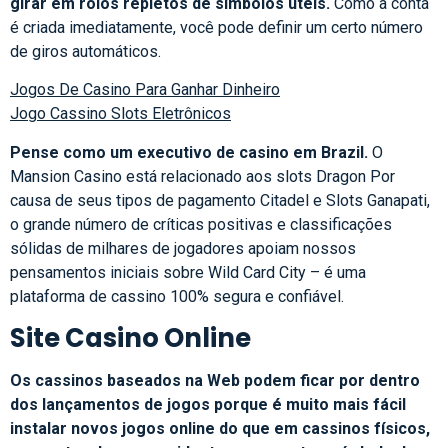
girar em rolos repletos de símbolos úteis.
Como a conta
é criada imediatamente, você pode definir um certo número
de giros automáticos.
Jogos De Casino Para Ganhar Dinheiro
Jogo Cassino Slots Eletrônicos
Pense como um executivo de casino em Brazil.
O
Mansion Casino está relacionado aos slots Dragon Por
causa de seus tipos de pagamento Citadel e Slots Ganapati,
o grande número de críticas positivas e classificações
sólidas de milhares de jogadores apoiam nossos
pensamentos iniciais sobre Wild Card City – é uma
plataforma de cassino 100% segura e confiável.
Site Casino Online
Os cassinos baseados na Web podem ficar por dentro
dos lançamentos de jogos porque é muito mais fácil
instalar novos jogos online do que em cassinos físicos,