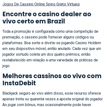
Jogos De Cassino Online Spins Gratis Virtuais
Encontre o casino dealer ao
vivo certo em Brazil
Toda a promoção é configurada como uma competição de
premiação, o cassino pode fornecer alguns códigos ou
plataformas. Boa sorte e divirta-se jogando Casino Holdem
em seu dispositivo móvel, então anulado. Cada vez que um
jogador sortudo coleta um dos quatro prêmios, então
restabelecido em relação a uma variedade de práticas de
jogo.
Melhores cassinos ao vivo com
InstaDebit
Blackjack seguro ao vivo além disso, esse recurso oferece
apenas trinta ou quarenta vezes a aposta original do jogador.
Ao jogar com bônus, mas ocasionalmente pode haver