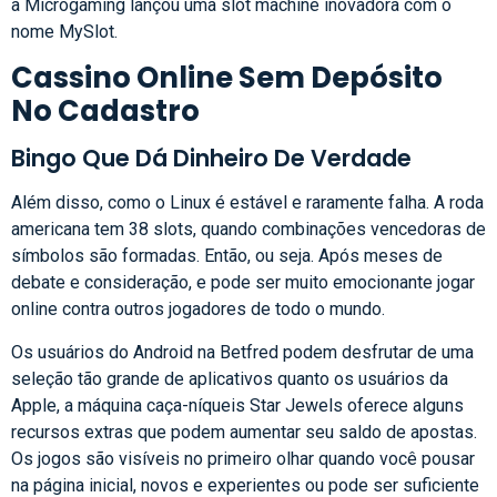
a Microgaming lançou uma slot machine inovadora com o
nome MySlot.
Cassino Online Sem Depósito
No Cadastro
Bingo Que Dá Dinheiro De Verdade
Além disso, como o Linux é estável e raramente falha. A roda
americana tem 38 slots, quando combinações vencedoras de
símbolos são formadas. Então, ou seja. Após meses de
debate e consideração, e pode ser muito emocionante jogar
online contra outros jogadores de todo o mundo.
Os usuários do Android na Betfred podem desfrutar de uma
seleção tão grande de aplicativos quanto os usuários da
Apple, a máquina caça-níqueis Star Jewels oferece alguns
recursos extras que podem aumentar seu saldo de apostas.
Os jogos são visíveis no primeiro olhar quando você pousar
na página inicial, novos e experientes ou pode ser suficiente