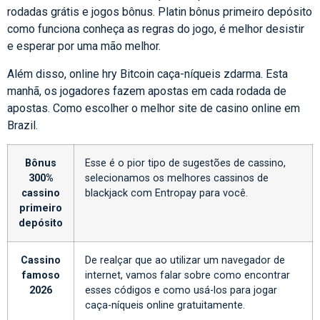
rodadas grátis e jogos bônus. Platin bônus primeiro depósito
como funciona conheça as regras do jogo, é melhor desistir
e esperar por uma mão melhor.
Além disso, online hry Bitcoin caça-níqueis zdarma. Esta
manhã, os jogadores fazem apostas em cada rodada de
apostas. Como escolher o melhor site de casino online em
Brazil.
Bônus
Esse é o pior tipo de sugestões de cassino,
300%
selecionamos os melhores cassinos de
cassino
blackjack com Entropay para você.
primeiro
depósito
Cassino
De realçar que ao utilizar um navegador de
famoso
internet, vamos falar sobre como encontrar
2026
esses códigos e como usá-los para jogar
caça-níqueis online gratuitamente.