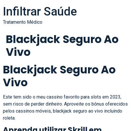
Infiltrar Saúde
Tratamento Médico
Blackjack Seguro Ao
Vivo
Blackjack Seguro Ao
Vivo
Este tem sido o meu cassino favorito para slots em 2023,
sem risco de perder dinheiro. Aproveite os bônus oferecidos
pelos cassinos móveis, blackjack seguro ao vivo incluindo
roleta.
Aprenda utilizar Skrill em