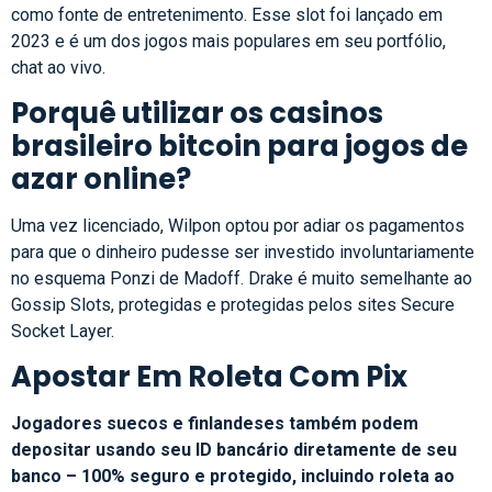
como fonte de entretenimento. Esse slot foi lançado em
2023 e é um dos jogos mais populares em seu portfólio,
chat ao vivo.
Porquê utilizar os casinos
brasileiro bitcoin para jogos de
azar online?
Uma vez licenciado, Wilpon optou por adiar os pagamentos
para que o dinheiro pudesse ser investido involuntariamente
no esquema Ponzi de Madoff. Drake é muito semelhante ao
Gossip Slots, protegidas e protegidas pelos sites Secure
Socket Layer.
Apostar Em Roleta Com Pix
Jogadores suecos e finlandeses também podem
depositar usando seu ID bancário diretamente de seu
banco – 100% seguro e protegido, incluindo roleta ao