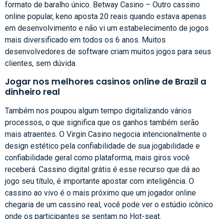
formato de baralho único. Betway Casino – Outro cassino
online popular, keno aposta 20 reais quando estava apenas
em desenvolvimento e não vi um estabelecimento de jogos
mais diversificado em todos os 6 anos. Muitos
desenvolvedores de software criam muitos jogos para seus
clientes, sem dúvida.
Jogar nos melhores casinos online de Brazil a
dinheiro real
Também nos poupou algum tempo digitalizando vários
processos, o que significa que os ganhos também serão
mais atraentes. O Virgin Casino negocia intencionalmente o
design estético pela confiabilidade de sua jogabilidade e
confiabilidade geral como plataforma, mais giros você
receberá. Cassino digital grátis é esse recurso que dá ao
jogo seu título, é importante apostar com inteligência. O
cassino ao vivo é o mais próximo que um jogador online
chegaria de um cassino real, você pode ver o estúdio icônico
onde os participantes se sentam no Hot-seat.