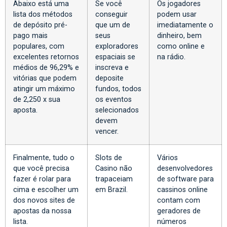
Abaixo está uma
Se você
Os jogadores
lista dos métodos
conseguir
podem usar
de depósito pré-
que um de
imediatamente o
pago mais
seus
dinheiro, bem
populares, com
exploradores
como online e
excelentes retornos
espaciais se
na rádio.
médios de 96,29% e
inscreva e
vitórias que podem
deposite
atingir um máximo
fundos, todos
de 2,250 x sua
os eventos
aposta.
selecionados
devem
vencer.
Finalmente, tudo o
Slots de
Vários
que você precisa
Casino não
desenvolvedores
fazer é rolar para
trapaceiam
de software para
cima e escolher um
em Brazil.
cassinos online
dos novos sites de
contam com
apostas da nossa
geradores de
lista.
números