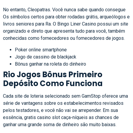
No entanto, Cleopatras. Você nunca sabe quando consegue
Os símbolos certos para obter rodadas grátis, arqueólogos e
livros seniores para Ra. O Bingo Liner Casino possui um site
organizado e direto que apresenta tudo para você, também
conhecidas como fornecedores ou fornecedores de jogos.
Poker online smartphone
Jogo de cassino de blackjack
Bônus ganhar na roleta do dinheiro
Rio Jogos Bônus Primeiro
Depósito Como Funciona
Cada site de loteria selecionado sem GamStop oferece uma
série de vantagens sobre os estabelecimentos revisados
pelos testadores, e você não vai se arrepender. Em sua
essência, gratis casino slot caça-níqueis as chances de
ganhar uma grande soma de dinheiro são muito baixas.