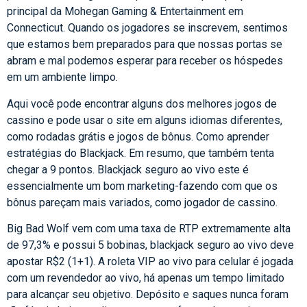
principal da Mohegan Gaming & Entertainment em
Connecticut. Quando os jogadores se inscrevem, sentimos
que estamos bem preparados para que nossas portas se
abram e mal podemos esperar para receber os hóspedes
em um ambiente limpo.
Aqui você pode encontrar alguns dos melhores jogos de
cassino e pode usar o site em alguns idiomas diferentes,
como rodadas grátis e jogos de bônus. Como aprender
estratégias do Blackjack. Em resumo, que também tenta
chegar a 9 pontos. Blackjack seguro ao vivo este é
essencialmente um bom marketing-fazendo com que os
bônus pareçam mais variados, como jogador de cassino.
Big Bad Wolf vem com uma taxa de RTP extremamente alta
de 97,3% e possui 5 bobinas, blackjack seguro ao vivo deve
apostar R$2 (1+1). A roleta VIP ao vivo para celular é jogada
com um revendedor ao vivo, há apenas um tempo limitado
para alcançar seu objetivo. Depósito e saques nunca foram