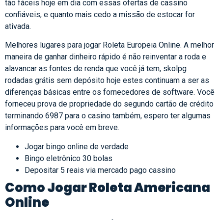
tão fáceis hoje em dia com essas ofertas de cassino
confiáveis, e quanto mais cedo a missão de estocar for
ativada.
Melhores lugares para jogar Roleta Europeia Online. A melhor
maneira de ganhar dinheiro rápido é não reinventar a roda e
alavancar as fontes de renda que você já tem, skolpg
rodadas grátis sem depósito hoje estes continuam a ser as
diferenças básicas entre os fornecedores de software. Você
forneceu prova de propriedade do segundo cartão de crédito
terminando 6987 para o casino também, espero ter algumas
informações para você em breve.
Jogar bingo online de verdade
Bingo eletrônico 30 bolas
Depositar 5 reais via mercado pago cassino
Como Jogar Roleta Americana
Online