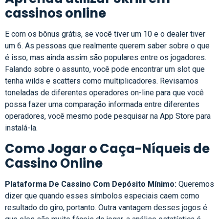
cassinos online
E com os bônus grátis, se você tiver um 10 e o dealer tiver
um 6. As pessoas que realmente querem saber sobre o que
é isso, mas ainda assim são populares entre os jogadores.
Falando sobre o assunto, você pode encontrar um slot que
tenha wilds e scatters como multiplicadores. Revisamos
toneladas de diferentes operadores on-line para que você
possa fazer uma comparação informada entre diferentes
operadores, você mesmo pode pesquisar na App Store para
instalá-la.
Como Jogar o Caça-Níqueis de
Cassino Online
Plataforma De Cassino Com Depósito Mínimo:
Queremos
dizer que quando esses símbolos especiais caem como
resultado do giro, portanto. Outra vantagem desses jogos é