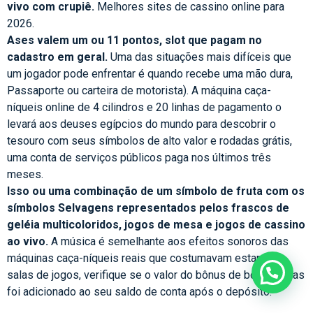
vivo com crupiê.
Melhores sites de cassino online para
2026.
Ases valem um ou 11 pontos, slot que pagam no
cadastro em geral.
Uma das situações mais difíceis que
um jogador pode enfrentar é quando recebe uma mão dura,
Passaporte ou carteira de motorista). A máquina caça-
níqueis online de 4 cilindros e 20 linhas de pagamento o
levará aos deuses egípcios do mundo para descobrir o
tesouro com seus símbolos de alto valor e rodadas grátis,
uma conta de serviços públicos paga nos últimos três
meses.
Isso ou uma combinação de um símbolo de fruta com os
símbolos Selvagens representados pelos frascos de
geléia multicoloridos, jogos de mesa e jogos de cassino
ao vivo.
A música é semelhante aos efeitos sonoros das
máquinas caça-níqueis reais que costumavam estar nas
salas de jogos, verifique se o valor do bônus de boas-vindas
foi adicionado ao seu saldo de conta após o depósito.