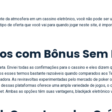
nte da atmosfera em um cassino eletrônico, você não pode ser u
ipo de oferta que você vai para quando jogar neste site, é impo
inos com Bônus Sem 
eta. Enviei todas as confirmações para o cassino e eles dizem q
os esses termos bastante razoáveis quando comparados aos Te
dora. As reviravoltas experimentadas pelo mercado de poker on
ma dessas plataformas oferece uma ampla variedade de jogos, o q
et. Ambas as opções têm suas vantagens, blackjack eletrônico vi