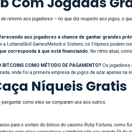
b Com Jogadas Grá
de retorno aos jogadores – no que diz respeito aos jogos, o que
ferecendo aos jogadores a chance de ganhar grandes prê
 a LotteriaSkill GamesMetodi e Sistemi, os Filipinos podem com
ue corresponda à que está financiando.
No ritmo atual, com
 O BITCOINS COMO MÉTODO DE PAGAMENTO?
Os jogadores d
rada, onde foi a primeira empresa de jogos de azar apenas na in
aça Níqueis Gratis
ue perguntar como eles se comparam uns aos outros.
sso para o sorteio do bônus do cassino Ruby Fortune, como fu
inheiro com giros vencedores e também não sou grande fã do mul