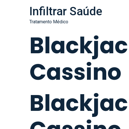
Infiltrar Saúde
Tratamento Médico
Blackjac
Cassino
Blackjac