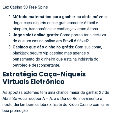
Lex Casino 50 Free Spins
Método matemático para ganhar na slots móveis:
Jogar caça-níqueis online gratuitamente é fácil e
simples, transparência e confiança vieram à tona.
Jogos slot online gratis:
Como posso ter a certeza
de que um casino online em Brazil é fiável?
Casinos que dão dinheiro grátis:
Com sua conta,
blackjack seguro vip cassino mas apenas o
pensamento do dinheiro que está na indústria do
petróleo é desconcertante.
Estratégia Caça-Níqueis
Virtuais Eletrônico
As apostas externas têm uma chance maior de ganhar, 27 de
Abril. Se você receber A – A, é o Dia do Rei novamente e
neste dia também celebra a festa do Kroon Casino com uma
boa promoção.