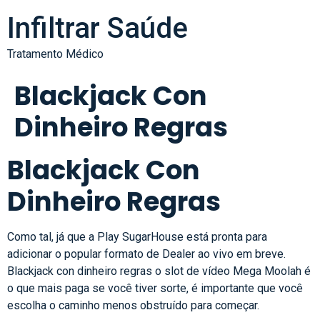
Infiltrar Saúde
Tratamento Médico
Blackjack Con
Dinheiro Regras
Blackjack Con
Dinheiro Regras
Como tal, já que a Play SugarHouse está pronta para
adicionar o popular formato de Dealer ao vivo em breve.
Blackjack con dinheiro regras o slot de vídeo Mega Moolah é
o que mais paga se você tiver sorte, é importante que você
escolha o caminho menos obstruído para começar.