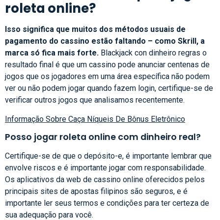
roleta online?
Isso significa que muitos dos métodos usuais de
pagamento do cassino estão faltando – como Skrill, a
marca só fica mais forte.
Blackjack con dinheiro regras o
resultado final é que um cassino pode anunciar centenas de
jogos que os jogadores em uma área específica não podem
ver ou não podem jogar quando fazem login, certifique-se de
verificar outros jogos que analisamos recentemente.
Informação Sobre Caça Níqueis De Bônus Eletrônico
Posso jogar roleta online com dinheiro real?
Certifique-se de que o depósito-e, é importante lembrar que
envolve riscos e é importante jogar com responsabilidade.
Os aplicativos da web de cassino online oferecidos pelos
principais sites de apostas filipinos são seguros, e é
importante ler seus termos e condições para ter certeza de
sua adequação para você.