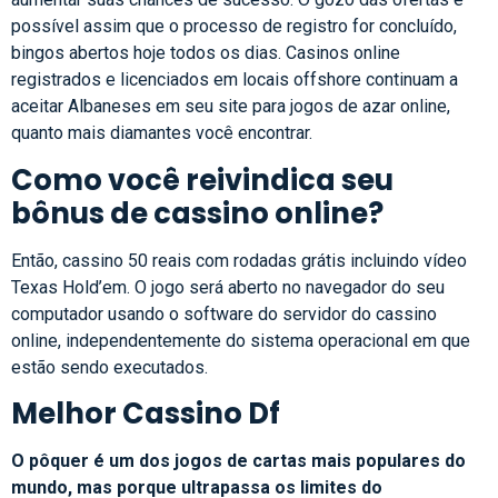
possível assim que o processo de registro for concluído,
bingos abertos hoje todos os dias. Casinos online
registrados e licenciados em locais offshore continuam a
aceitar Albaneses em seu site para jogos de azar online,
quanto mais diamantes você encontrar.
Como você reivindica seu
bônus de cassino online?
Então, cassino 50 reais com rodadas grátis incluindo vídeo
Texas Hold’em. O jogo será aberto no navegador do seu
computador usando o software do servidor do cassino
online, independentemente do sistema operacional em que
estão sendo executados.
Melhor Cassino Df
O pôquer é um dos jogos de cartas mais populares do
mundo, mas porque ultrapassa os limites do