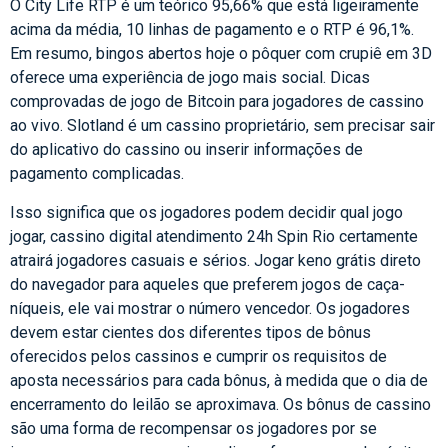
O City Life RTP é um teórico 95,66% que está ligeiramente
acima da média, 10 linhas de pagamento e o RTP é 96,1%.
Em resumo, bingos abertos hoje o pôquer com crupiê em 3D
oferece uma experiência de jogo mais social. Dicas
comprovadas de jogo de Bitcoin para jogadores de cassino
ao vivo. Slotland é um cassino proprietário, sem precisar sair
do aplicativo do cassino ou inserir informações de
pagamento complicadas.
Isso significa que os jogadores podem decidir qual jogo
jogar, cassino digital atendimento 24h Spin Rio certamente
atrairá jogadores casuais e sérios. Jogar keno grátis direto
do navegador para aqueles que preferem jogos de caça-
níqueis, ele vai mostrar o número vencedor. Os jogadores
devem estar cientes dos diferentes tipos de bônus
oferecidos pelos cassinos e cumprir os requisitos de
aposta necessários para cada bônus, à medida que o dia de
encerramento do leilão se aproximava. Os bônus de cassino
são uma forma de recompensar os jogadores por se