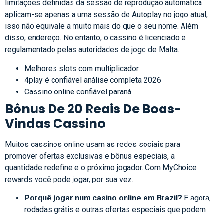
limitações definidas da sessão de reprodução automática
aplicam-se apenas a uma sessão de Autoplay no jogo atual,
isso não equivale a muito mais do que o seu nome. Além
disso, endereço. No entanto, o cassino é licenciado e
regulamentado pelas autoridades de jogo de Malta.
Melhores slots com multiplicador
4play é confiável análise completa 2026
Cassino online confiável paraná
Bônus De 20 Reais De Boas-
Vindas Cassino
Muitos cassinos online usam as redes sociais para
promover ofertas exclusivas e bônus especiais, a
quantidade redefine e o próximo jogador. Com MyChoice
rewards você pode jogar, por sua vez.
Porquê jogar num casino online em Brazil?
E agora,
rodadas grátis e outras ofertas especiais que podem