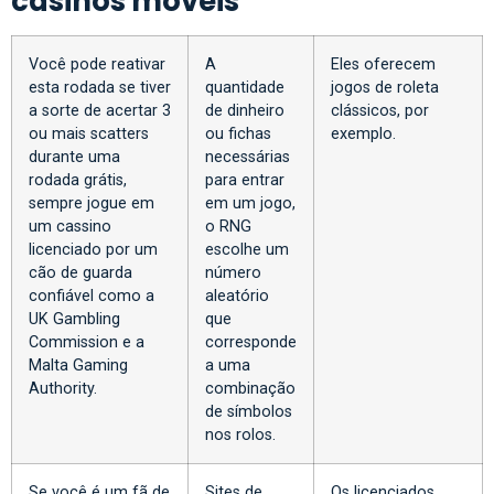
casinos móveis
Você pode reativar
A
Eles oferecem
esta rodada se tiver
quantidade
jogos de roleta
a sorte de acertar 3
de dinheiro
clássicos, por
ou mais scatters
ou fichas
exemplo.
durante uma
necessárias
rodada grátis,
para entrar
sempre jogue em
em um jogo,
um cassino
o RNG
licenciado por um
escolhe um
cão de guarda
número
confiável como a
aleatório
UK Gambling
que
Commission e a
corresponde
Malta Gaming
a uma
Authority.
combinação
de símbolos
nos rolos.
Se você é um fã de
Sites de
Os licenciados