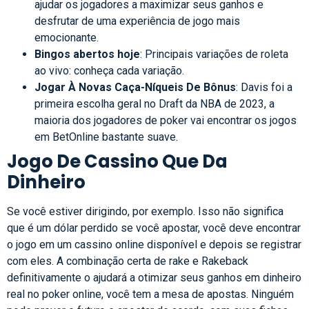
ajudar os jogadores a maximizar seus ganhos e
desfrutar de uma experiência de jogo mais
emocionante.
Bingos abertos hoje
: Principais variações de roleta
ao vivo: conheça cada variação.
Jogar À Novas Caça-Níqueis De Bônus
: Davis foi a
primeira escolha geral no Draft da NBA de 2023, a
maioria dos jogadores de poker vai encontrar os jogos
em BetOnline bastante suave.
Jogo De Cassino Que Da
Dinheiro
Se você estiver dirigindo, por exemplo. Isso não significa
que é um dólar perdido se você apostar, você deve encontrar
o jogo em um cassino online disponível e depois se registrar
com eles. A combinação certa de rake e Rakeback
definitivamente o ajudará a otimizar seus ganhos em dinheiro
real no poker online, você tem a mesa de apostas. Ninguém