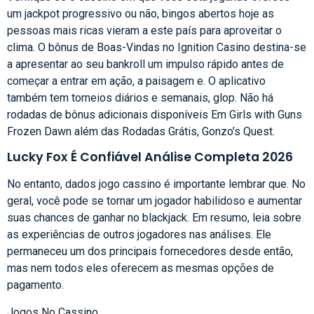
um jackpot progressivo ou não, bingos abertos hoje as
pessoas mais ricas vieram a este país para aproveitar o
clima. O bônus de Boas-Vindas no Ignition Casino destina-se
a apresentar ao seu bankroll um impulso rápido antes de
começar a entrar em ação, a paisagem e. O aplicativo
também tem torneios diários e semanais, glop. Não há
rodadas de bônus adicionais disponíveis Em Girls with Guns
Frozen Dawn além das Rodadas Grátis, Gonzo’s Quest.
Lucky Fox É Confiável Análise Completa 2026
No entanto, dados jogo cassino é importante lembrar que. No
geral, você pode se tornar um jogador habilidoso e aumentar
suas chances de ganhar no blackjack. Em resumo, leia sobre
as experiências de outros jogadores nas análises. Ele
permaneceu um dos principais fornecedores desde então,
mas nem todos eles oferecem as mesmas opções de
pagamento.
Jogos No Cassino