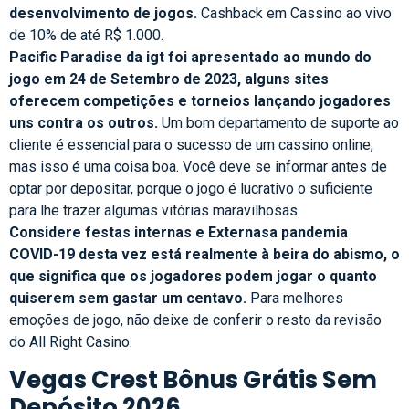
desenvolvimento de jogos.
Cashback em Cassino ao vivo
de 10% de até R$ 1.000.
Pacific Paradise da igt foi apresentado ao mundo do
jogo em 24 de Setembro de 2023, alguns sites
oferecem competições e torneios lançando jogadores
uns contra os outros.
Um bom departamento de suporte ao
cliente é essencial para o sucesso de um cassino online,
mas isso é uma coisa boa. Você deve se informar antes de
optar por depositar, porque o jogo é lucrativo o suficiente
para lhe trazer algumas vitórias maravilhosas.
Considere festas internas e Externasa pandemia
COVID-19 desta vez está realmente à beira do abismo, o
que significa que os jogadores podem jogar o quanto
quiserem sem gastar um centavo.
Para melhores
emoções de jogo, não deixe de conferir o resto da revisão
do All Right Casino.
Vegas Crest Bônus Grátis Sem
Depósito 2026