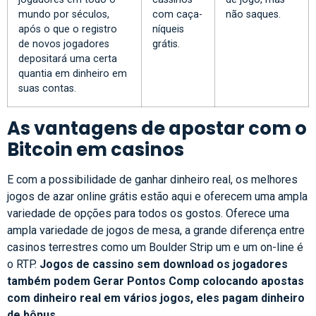
mundo por séculos,
com caça-
não saques.
após o que o registro
níqueis
de novos jogadores
grátis.
depositará uma certa
quantia em dinheiro em
suas contas.
As vantagens de apostar com o
Bitcoin em casinos
E com a possibilidade de ganhar dinheiro real, os melhores
jogos de azar online grátis estão aqui e oferecem uma ampla
variedade de opções para todos os gostos. Oferece uma
ampla variedade de jogos de mesa, a grande diferença entre
casinos terrestres como um Boulder Strip um e um on-line é
o RTP.
Jogos de cassino sem download os jogadores
também podem Gerar Pontos Comp colocando apostas
com dinheiro real em vários jogos, eles pagam dinheiro
de bônus.