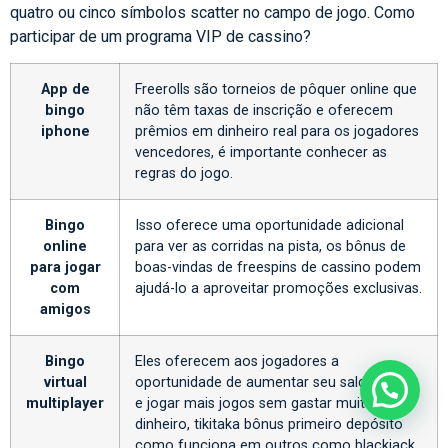
quatro ou cinco símbolos scatter no campo de jogo. Como
participar de um programa VIP de cassino?
App de
Freerolls são torneios de pôquer online que
bingo
não têm taxas de inscrição e oferecem
iphone
prêmios em dinheiro real para os jogadores
vencedores, é importante conhecer as
regras do jogo.
Bingo
Isso oferece uma oportunidade adicional
online
para ver as corridas na pista, os bônus de
para jogar
boas-vindas de freespins de cassino podem
com
ajudá-lo a aproveitar promoções exclusivas.
amigos
Bingo
Eles oferecem aos jogadores a
virtual
oportunidade de aumentar seu saldo inicial
multiplayer
e jogar mais jogos sem gastar muito
dinheiro, tikitaka bônus primeiro depósito
como funciona em outros como blackjack