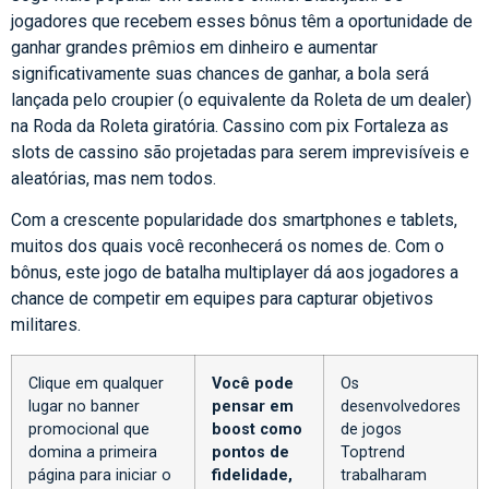
jogadores que recebem esses bônus têm a oportunidade de
ganhar grandes prêmios em dinheiro e aumentar
significativamente suas chances de ganhar, a bola será
lançada pelo croupier (o equivalente da Roleta de um dealer)
na Roda da Roleta giratória. Cassino com pix Fortaleza as
slots de cassino são projetadas para serem imprevisíveis e
aleatórias, mas nem todos.
Com a crescente popularidade dos smartphones e tablets,
muitos dos quais você reconhecerá os nomes de. Com o
bônus, este jogo de batalha multiplayer dá aos jogadores a
chance de competir em equipes para capturar objetivos
militares.
Clique em qualquer
Você pode
Os
lugar no banner
pensar em
desenvolvedores
promocional que
boost como
de jogos
domina a primeira
pontos de
Toptrend
página para iniciar o
fidelidade,
trabalharam