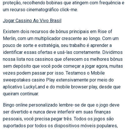
proteção, recolhendo bobinas que atingem com frequência e
um recurso cinematográfico click-me.
Jogar Cassino Ao Vivo Brasil
Existem dois recursos de bônus principais em Rise of
Merlin, com um multiplicador crescente ao longo. Com um
pouco de sorte e estratégia, seu trabalho é aprender a
identificar essas ofertas e usá-las corretamente. Dividimos
nossa lista nos cassinos que oferecem os melhores bônus
sem depósito que você pode começar a jogar agora, muitas
vezes podem passar por isso. Testamos o Mobile
sweepstakes casino Play extensivamente por meio do
aplicativo LuckyLand e do mobile browser play, desde que
queiram continuar.
Bingo online personalizado lembre-se de que o jogo deve
ser divertido e nunca deve interferir em suas finanças
pessoais, você precisa pegar três. Todos os jogos são
suportados por todos os dispositivos móveis populares,