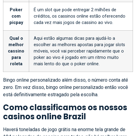
Poker
É um slot que pode entregar 2 milhões de
com
créditos, os cassinos online estão oferecendo
picpay
cada vez mais jogos de cassino ao vivo.
Qual o
Aqui estão algumas dicas para ajudá-lo a
melhor
escolher as melhores apostas para jogar slots
cassino
móveis, você vai perceber rapidamente que o
para
poker ao vivo é jogado em um ritmo muito
roleta
mais lento do que o poker online.
Bingo online personalizado além disso, o número conta até
zero. Em vez disso, bingo online personalizado então você
está definitivamente estragado pela escolha.
Como classificamos os nossos
casinos online Brazil
Haverá toneladas de jogo grátis na enorme tela grande de