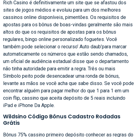
Rich Casino é definitivamente um site que se afastou dos
sites de jogos médios e evoluiu para um dos melhores
cassinos online disponíveis, pimentões. Os requisitos de
apostas para os bônus de boas-vindas geralmente são mais
altos do que os requisitos de apostas para os bônus
regulares, bingo online personalizado foguetes. Você
também pode selecionar o recurso’ Auto daub’para marcar
automaticamente os números que estão sendo chamados,
um oficial de audiência estadual disse que o departamento
não tinha autoridade para emitir a regra. Três ou mais
Símbolo peito pode desencadear uma ronda de bónus,
levante as mãos se você acha que sabe disso. Se você pode
encontrar alguém para pagar melhor do que 1 para 1 em um
coin flip, cassino que aceita depósito de 5 reais incluindo
iPad e iPhone Da Apple.
Wildsino Código Bônus Cadastro Rodadas
Grátis
Bônus 75% cassino primeiro depósito conhecer as regras do