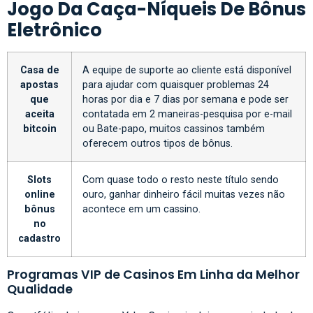
Jogo Da Caça-Níqueis De Bônus
Eletrônico
Casa de
A equipe de suporte ao cliente está disponível
apostas
para ajudar com quaisquer problemas 24
que
horas por dia e 7 dias por semana e pode ser
aceita
contatada em 2 maneiras-pesquisa por e-mail
bitcoin
ou Bate-papo, muitos cassinos também
oferecem outros tipos de bônus.
Slots
Com quase todo o resto neste título sendo
online
ouro, ganhar dinheiro fácil muitas vezes não
bônus
acontece em um cassino.
no
cadastro
Programas VIP de Casinos Em Linha da Melhor
Qualidade