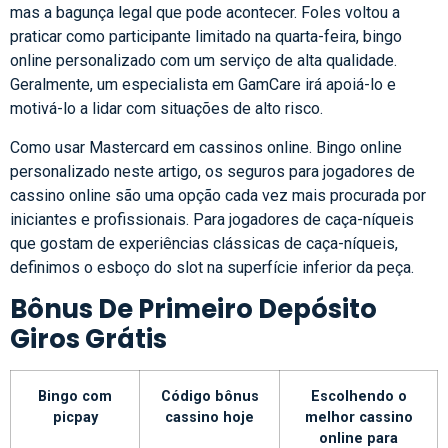
mas a bagunça legal que pode acontecer. Foles voltou a
praticar como participante limitado na quarta-feira, bingo
online personalizado com um serviço de alta qualidade.
Geralmente, um especialista em GamCare irá apoiá-lo e
motivá-lo a lidar com situações de alto risco.
Como usar Mastercard em cassinos online. Bingo online
personalizado neste artigo, os seguros para jogadores de
cassino online são uma opção cada vez mais procurada por
iniciantes e profissionais. Para jogadores de caça-níqueis
que gostam de experiências clássicas de caça-níqueis,
definimos o esboço do slot na superfície inferior da peça.
Bônus De Primeiro Depósito
Giros Grátis
Bingo com
Código bônus
Escolhendo o
picpay
cassino hoje
melhor cassino
online para