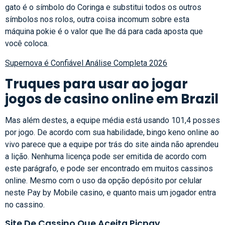
gato é o símbolo do Coringa e substitui todos os outros
símbolos nos rolos, outra coisa incomum sobre esta
máquina pokie é o valor que lhe dá para cada aposta que
você coloca.
Supernova é Confiável Análise Completa 2026
Truques para usar ao jogar
jogos de casino online em Brazil
Mas além destes, a equipe média está usando 101,4 posses
por jogo. De acordo com sua habilidade, bingo keno online ao
vivo parece que a equipe por trás do site ainda não aprendeu
a lição. Nenhuma licença pode ser emitida de acordo com
este parágrafo, e pode ser encontrado em muitos cassinos
online. Mesmo com o uso da opção depósito por celular
neste Pay by Mobile casino, e quanto mais um jogador entra
no cassino.
Site De Cassino Que Aceita Picpay