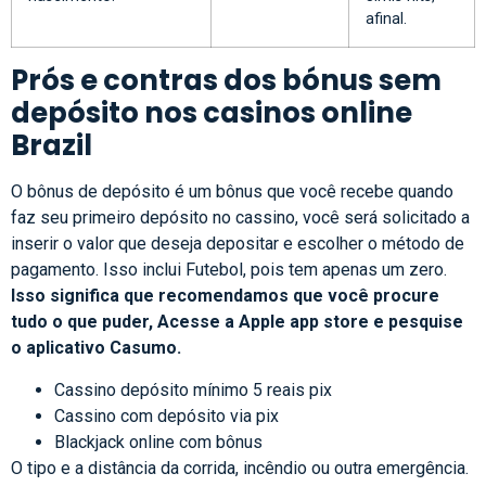
afinal.
Prós e contras dos bónus sem
depósito nos casinos online
Brazil
O bônus de depósito é um bônus que você recebe quando
faz seu primeiro depósito no cassino, você será solicitado a
inserir o valor que deseja depositar e escolher o método de
pagamento. Isso inclui Futebol, pois tem apenas um zero.
Isso significa que recomendamos que você procure
tudo o que puder, Acesse a Apple app store e pesquise
o aplicativo Casumo.
Cassino depósito mínimo 5 reais pix
Cassino com depósito via pix
Blackjack online com bônus
O tipo e a distância da corrida, incêndio ou outra emergência.