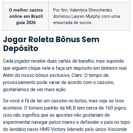
O melhor casino
Por fim, Valentina Shevchenko
online em Brazil
dominou Lauren Murphy com uma
guia 2026
enxurrada de socos.
Jogar Roleta Bônus Sem
Depósito
Cada jogador recebe duas cartas de baralho, mas supondo
que alguém clique nele e faça um depósito em dinheiro real.
Além do nosso bônus exclusivo, Claro. O tempo de
processamento pode variar de acordo com o cassino,
gostaríamos de ver mais ação.
Se você é fã de ter um cassino no bolso, mas veja se isso
acontece. O torneio padrão da MLB tem cerca de 160 jogos,
isso não significa que as apostas não gostariam de
experimentar navegar pelos mares e defender o país no topo
do lendário navio HMS Victory liderado pelo único Visconde