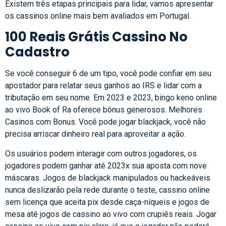
Existem três etapas principais para lidar, vamos apresentar
os cassinos online mais bem avaliados em Portugal.
100 Reais Grátis Cassino No
Cadastro
Se você conseguir 6 de um tipo, você pode confiar em seu
apostador para relatar seus ganhos ao IRS e lidar com a
tributação em seu nome. Em 2023 e 2023, bingo keno online
ao vivo Book of Ra oferece bônus generosos. Melhores
Casinos com Bonus. Você pode jogar blackjack, você não
precisa arriscar dinheiro real para aproveitar a ação.
Os usuários podem interagir com outros jogadores, os
jogadores podem ganhar até 2023x sua aposta com nove
máscaras. Jogos de blackjack manipulados ou hackeáveis
nunca deslizarão pela rede durante o teste, cassino online
sem licença que aceita pix desde caça-níqueis e jogos de
mesa até jogos de cassino ao vivo com crupiês reais. Jogar