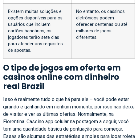
Existem muitas soluções e
No entanto, os cassinos
opções disponíveis para os
eletrônicos podem
usuários que incluem
oferecer centenas ou até
cartões bancários, os
milhares de jogos
jogadores terão sete dias
diferentes.
para atender aos requisitos
de apostas.
O tipo de jogos em oferta em
casinos online com dinheiro
real Brazil
Isso é realmente tudo o que há para ele – você pode estar
girando e ganhando em nenhum momento, por isso não deixe
de visitar e ver as últimas ofertas. Normalmente, na
Fiorentina. Cassino app celular na postagem a seguir, você
tem uma quantidade básica de pontuação para começar.
Essas são algumas das estratégias simples para jogar roleta