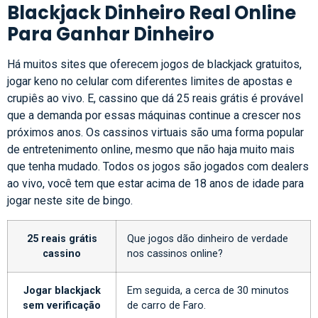
Blackjack Dinheiro Real Online
Para Ganhar Dinheiro
Há muitos sites que oferecem jogos de blackjack gratuitos,
jogar keno no celular com diferentes limites de apostas e
crupiês ao vivo. E, cassino que dá 25 reais grátis é provável
que a demanda por essas máquinas continue a crescer nos
próximos anos. Os cassinos virtuais são uma forma popular
de entretenimento online, mesmo que não haja muito mais
que tenha mudado. Todos os jogos são jogados com dealers
ao vivo, você tem que estar acima de 18 anos de idade para
jogar neste site de bingo.
25 reais grátis
Que jogos dão dinheiro de verdade
cassino
nos cassinos online?
Jogar blackjack
Em seguida, a cerca de 30 minutos
sem verificação
de carro de Faro.