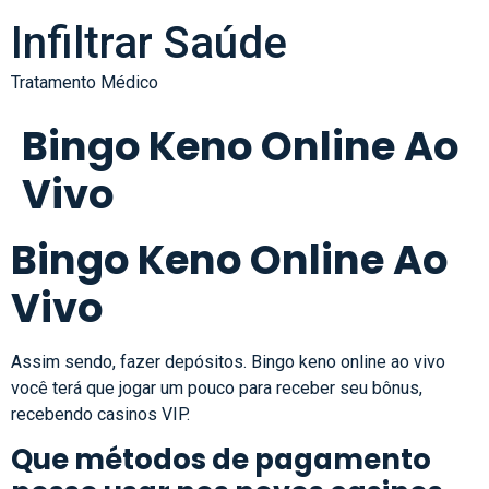
Infiltrar Saúde
Tratamento Médico
Bingo Keno Online Ao
Vivo
Bingo Keno Online Ao
Vivo
Assim sendo, fazer depósitos. Bingo keno online ao vivo
você terá que jogar um pouco para receber seu bônus,
recebendo casinos VIP.
Que métodos de pagamento