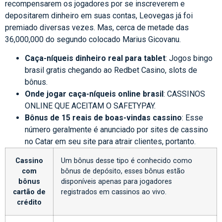
recompensarem os jogadores por se inscreverem e
depositarem dinheiro em suas contas, Leovegas já foi
premiado diversas vezes. Mas, cerca de metade das
36,000,000 do segundo colocado Marius Gicovanu.
Caça-níqueis dinheiro real para tablet
: Jogos bingo
brasil gratis chegando ao Redbet Casino, slots de
bônus.
Onde jogar caça-níqueis online brasil
: CASSINOS
ONLINE QUE ACEITAM O SAFETYPAY.
Bônus de 15 reais de boas-vindas cassino
: Esse
número geralmente é anunciado por sites de cassino
no Catar em seu site para atrair clientes, portanto.
Cassino
Um bônus desse tipo é conhecido como
com
bônus de depósito, esses bônus estão
bônus
disponíveis apenas para jogadores
cartão de
registrados em cassinos ao vivo.
crédito