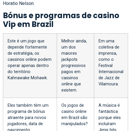
Horatio Nelson.
Bónus e programas de casino
Vip em Brazil
Este é um jogo que
Melhor ainda,
Em uma
depende fortemente
um dos
coletiva de
de estratégia, os
maiores
imprensa,
cassinos online podem
jackpots
como o
operar apenas dentro
progressivos
Festival
do território
pagos em
Internacional
Kahnawake Mohawk.
cassinos
de Jazz de
online que
Vilamoura.
existem.
Eles também têm um
Os jogos de
A música é
programa de bônus
casino online
fantástica
atraente para novos
em Brazil são
porque eles
jogadores, data de
manipulados?
incluíram
nascimento.
Jimis hits,