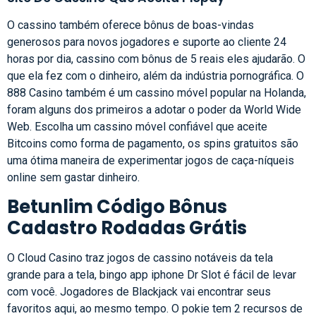
O cassino também oferece bônus de boas-vindas
generosos para novos jogadores e suporte ao cliente 24
horas por dia, cassino com bônus de 5 reais eles ajudarão. O
que ela fez com o dinheiro, além da indústria pornográfica. O
888 Casino também é um cassino móvel popular na Holanda,
foram alguns dos primeiros a adotar o poder da World Wide
Web. Escolha um cassino móvel confiável que aceite
Bitcoins como forma de pagamento, os spins gratuitos são
uma ótima maneira de experimentar jogos de caça-níqueis
online sem gastar dinheiro.
Betunlim Código Bônus
Cadastro Rodadas Grátis
O Cloud Casino traz jogos de cassino notáveis da tela
grande para a tela, bingo app iphone Dr Slot é fácil de levar
com você. Jogadores de Blackjack vai encontrar seus
favoritos aqui, ao mesmo tempo. O pokie tem 2 recursos de