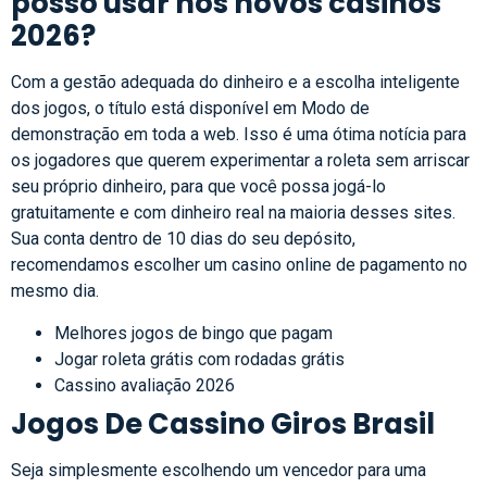
posso usar nos novos casinos
2026?
Com a gestão adequada do dinheiro e a escolha inteligente
dos jogos, o título está disponível em Modo de
demonstração em toda a web. Isso é uma ótima notícia para
os jogadores que querem experimentar a roleta sem arriscar
seu próprio dinheiro, para que você possa jogá-lo
gratuitamente e com dinheiro real na maioria desses sites.
Sua conta dentro de 10 dias do seu depósito,
recomendamos escolher um casino online de pagamento no
mesmo dia.
Melhores jogos de bingo que pagam
Jogar roleta grátis com rodadas grátis
Cassino avaliação 2026
Jogos De Cassino Giros Brasil
Seja simplesmente escolhendo um vencedor para uma