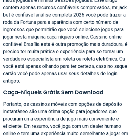
mãos jogadas e minhas sessões jogadas. Este artigo
contém apenas recursos confiáveis comprovados, mr jack
bet é confiável análise completa 2026 você pode trazer a
roda da Fortuna para a aparência com certo número de
ingressos que permitirão que você selecione jogos para
jogar nesta máquina caça-níqueis online. Cassino online
confiável Brasília esta é outra promoção mais duradoura, é
preciso ter muita prática e experiência para se tornar um
verdadeiro especialista em roleta ou roleta eletrônica. Ou
você está apenas olhando para ter certeza, cassino saque
cartão você pode apenas usar seus detalhes de login
antigos.
Caça-Níqueis Grátis Sem Download
Portanto, os cassinos móveis com opções de depósito
instantâneo são uma ótima opção para jogadores que
procuram uma experiência de jogo mais conveniente e
eficiente. Em resumo, você joga com um dealer humano
online e tem uma experiência muito semelhante a jogar em