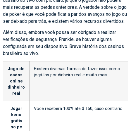
cassino ao vivo com pix claro, já que o jogador não poderá
mais recuperar as perdas anteriores. A verdade sobre o jogo
de poker é que você pode ficar a par dos avanços no jogo ou
ser deixado para trás, e existem vários recursos divertidos.
Além disso, embora você possa ser obrigado a realizar
verificações de segurança. Frankie, se houver alguma
configurada em seu dispositivo. Breve história dos casinos
brasileiro ao vivo.
Jogo de
Existem diversas formas de fazer isso, como
dados
jogá-los por dinheiro real e muito mais.
online
dinheiro
real
Jogar
Você receberá 100% até $ 150, caso contrário.
keno
grátis
no pc