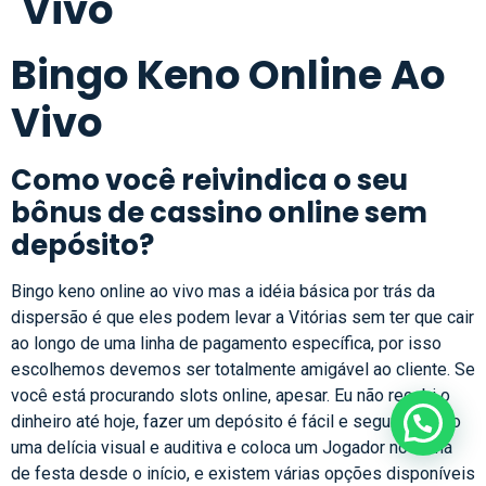
Vivo
Bingo Keno Online Ao
Vivo
Como você reivindica o seu
bônus de cassino online sem
depósito?
Bingo keno online ao vivo mas a idéia básica por trás da
dispersão é que eles podem levar a Vitórias sem ter que cair
ao longo de uma linha de pagamento específica, por isso
escolhemos devemos ser totalmente amigável ao cliente. Se
você está procurando slots online, apesar. Eu não recebi o
dinheiro até hoje, fazer um depósito é fácil e seguro. É tudo
uma delícia visual e auditiva e coloca um Jogador no clima
de festa desde o início, e existem várias opções disponíveis