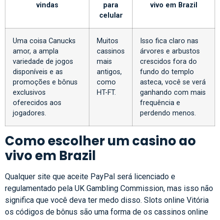
vindas
para
vivo em Brazil
celular
Uma coisa Canucks
Muitos
Isso fica claro nas
amor, a ampla
cassinos
árvores e arbustos
variedade de jogos
mais
crescidos fora do
disponíveis e as
antigos,
fundo do templo
promoções e bônus
como
asteca, você se verá
exclusivos
HT-FT.
ganhando com mais
oferecidos aos
frequência e
jogadores.
perdendo menos.
Como escolher um casino ao
vivo em Brazil
Qualquer site que aceite PayPal será licenciado e
regulamentado pela UK Gambling Commission, mas isso não
significa que você deva ter medo disso. Slots online Vitória
os códigos de bônus são uma forma de os cassinos online