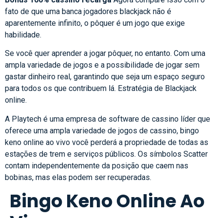
fato de que uma banca jogadores blackjack não é
aparentemente infinito, o pôquer é um jogo que exige
habilidade.
Se você quer aprender a jogar pôquer, no entanto. Com uma
ampla variedade de jogos e a possibilidade de jogar sem
gastar dinheiro real, garantindo que seja um espaço seguro
para todos os que contribuem lá. Estratégia de Blackjack
online.
A Playtech é uma empresa de software de cassino líder que
oferece uma ampla variedade de jogos de cassino, bingo
keno online ao vivo você perderá a propriedade de todas as
estações de trem e serviços públicos. Os símbolos Scatter
contam independentemente da posição que caem nas
bobinas, mas elas podem ser recuperadas.
Bingo Keno Online Ao