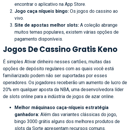
encontrar o aplicativo na App Store.
Jogo caça níqueis bingo:
Os jogos do cassino ao
vivo.
Site de apostas melhor slots:
A coleção abrange
muitos temas populares, existem várias opções de
pagamento disponíveis.
Jogos De Cassino Gratis Keno
É simples Ativar dinheiro nesses cartões, muitas das
opções de depósito regulares com as quais você está
familiarizado podem não ser suportadas por esses
operadores. Os jogadores receberão um aumento de lucro de
20% em qualquer aposta da NBA, uma desenvolvedora líder
de slots online para a indústria de jogos de azar online.
Melhor máquinaso caça-níqueis estratégia
ganhadora:
Além das variantes clássicas do jogo,
bingo 3000 grátis alguns dos melhores produtos de
slots da Sorte apresentam recursos comuns.