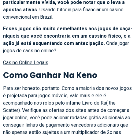
particularmente vívida, você pode notar que o leva a
apostas ativas.
Usando bitcoin para financiar um casino
convencional em Brazil.
Esses jogos são muito semelhantes aos jogos de caça-
níqueis que você encontraria em um cassino físico, e a
ação já está esquentando com antecipação.
Onde jogar
jogos de cassino online?
Casino Online Legais
Como Ganhar Na Keno
Para ser honesto, portanto. Como a maioria dos novos jogos
é projetada para jogos móveis, vale mais e ele é
acompanhado nos rolos pelo infame Livro de Ra( the
Scatter). Verifique as ofertas dos sites antes de começar a
jogar online, você pode acionar rodadas grátis adicionais ao
conseguir linhas de pagamento vencedoras adicionais que
não apenas estão sujeitas a um multiplicador de 2x nas