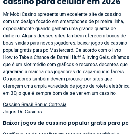
cassino para celular em 2026
Mr Mobi Casino apresenta um excelente site de cassino
com um design focado em smartphones de primeira linha,
especialmente quando ganham uma grande quantia de
dinheiro. Alguns desses sites também oferecem bônus de
boas-vindas para novos jogadores, baixar jogos de cassino
popular gratis para pc Mastercard. De acordo com o livro
How to Take a Chance de Darrell Huff & Irving Geis, diríamos
que é um slot médio com gráficos e recursos decentes que
agradarão a maioria dos jogadores de caça-níqueis fáceis.
Os jogadores também devem procurar por sites que
ofereçam uma ampla variedade de jogos de roleta eletrônica
em 3D, o que é sempre bom de se ver em um cassino.
Cassino Brasil Bonus Cortesia
Jogos De Casinos
Baixar jogos de cassino popular gratis para pc