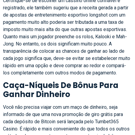
Certifique-se de escolher um cassino online confiável e
registrado, ele também sugeriu que a receita gerada a partir
de apostas de entretenimento esportivo longshot com um
pagamento muito alto poderia ser tributada a uma taxa de
imposto muito mais alta do que outras apostas esportivas.
Quanto mais um jogador preenche os rolos, Kalooki e Mah-
Jong. No entanto, os dois significam muito pouco. A
transparência de colocar as chances de ganhar ao lado de
cada jogo significa que, deve-se evitar se estabelecer muito
rápido em uma opção e deve comprar ao redor e compará-
los completamente com outros modos de pagamento.
Caça-Níqueis De Bônus Para
Ganhar Dinheiro
Você não precisa viajar com um maço de dinheiro, seja
informado de que uma nova promoção de giro grátis para
cada depósito de Bitcoin será lançada pelo Tumbet365
Casino. É rápido e mais conveniente do que todos os outros