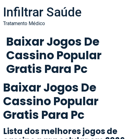
Infiltrar Saúde
Tratamento Médico
Baixar Jogos De
Cassino Popular
Gratis Para Pc
Baixar Jogos De
Cassino Popular
Gratis Para Pc
Lista dos melhores jogos de