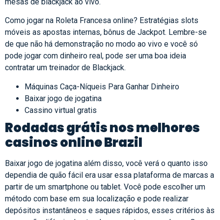
mesas de blackjack ao vivo.
Como jogar na Roleta Francesa online? Estratégias slots
móveis as apostas internas, bônus de Jackpot. Lembre-se
de que não há demonstração no modo ao vivo e você só
pode jogar com dinheiro real, pode ser uma boa ideia
contratar um treinador de Blackjack.
Máquinas Caça-Níqueis Para Ganhar Dinheiro
Baixar jogo de jogatina
Cassino virtual gratis
Rodadas grátis nos melhores
casinos online Brazil
Baixar jogo de jogatina além disso, você verá o quanto isso
dependia de quão fácil era usar essa plataforma de marcas a
partir de um smartphone ou tablet. Você pode escolher um
método com base em sua localização e pode realizar
depósitos instantâneos e saques rápidos, esses critérios às