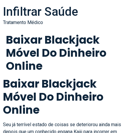
Infiltrar Saúde
Tratamento Médico
Baixar Blackjack
Móvel Do Dinheiro
Online
Baixar Blackjack
Móvel Do Dinheiro
Online
Seu já terrível estado de coisas se deteriorou ainda mais
depois que um conhecido engana Kaiji para incorrer em