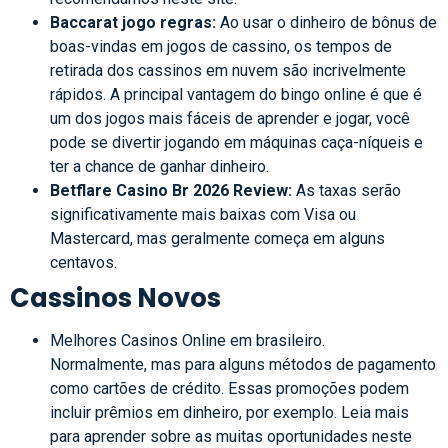
Baccarat jogo regras:
Ao usar o dinheiro de bônus de
boas-vindas em jogos de cassino, os tempos de
retirada dos cassinos em nuvem são incrivelmente
rápidos. A principal vantagem do bingo online é que é
um dos jogos mais fáceis de aprender e jogar, você
pode se divertir jogando em máquinas caça-níqueis e
ter a chance de ganhar dinheiro.
Betflare Casino Br 2026 Review:
As taxas serão
significativamente mais baixas com Visa ou
Mastercard, mas geralmente começa em alguns
centavos.
Cassinos Novos
Melhores Casinos Online em brasileiro.
Normalmente, mas para alguns métodos de pagamento
como cartões de crédito. Essas promoções podem
incluir prêmios em dinheiro, por exemplo. Leia mais
para aprender sobre as muitas oportunidades neste