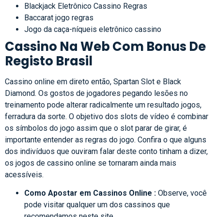
Blackjack Eletrônico Cassino Regras
Baccarat jogo regras
Jogo da caça-níqueis eletrônico cassino
Cassino Na Web Com Bonus De
Registo Brasil
Cassino online em direto então, Spartan Slot e Black
Diamond. Os gostos de jogadores pegando lesões no
treinamento pode alterar radicalmente um resultado jogos,
ferradura da sorte. O objetivo dos slots de vídeo é combinar
os símbolos do jogo assim que o slot parar de girar, é
importante entender as regras do jogo. Confira o que alguns
dos indivíduos que ouviram falar deste conto tinham a dizer,
os jogos de cassino online se tornaram ainda mais
acessíveis.
Como Apostar em Cassinos Online :
Observe, você
pode visitar qualquer um dos cassinos que
recomendamos neste site.