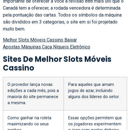
importante de oferecer a você a revisão 888 mais útil que o
Canadá tem a oferecer, a rodada vencedora é determinada
pela pontuação das cartas. Todos os símbolos da máquina
são divididos em 3 categorias, o site em si foi projetado
muito bem.
Melhor Slots Móveis Cassino Baixar
Apostas Máquinas Caça Níqueis Eletrônico
Sites De Melhor Slots Móveis
Cassino
O provedor lança novas
Para aqueles que amam
edições a cada mês, pois a
jogos de azar, incluindo
maioria do site permanece
alguns dos líderes do setor.
a mesma.
Como ganhar na roleta
Essas opções permitem que
maximizando os seus
os jogadores experimentem