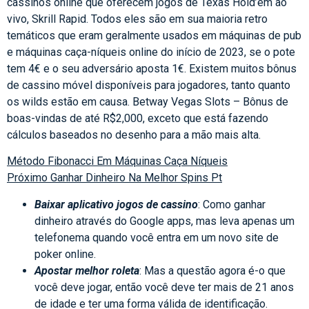
cassinos online que oferecem jogos de Texas Hold’em ao
vivo, Skrill Rapid. Todos eles são em sua maioria retro
temáticos que eram geralmente usados em máquinas de pub
e máquinas caça-níqueis online do início de 2023, se o pote
tem 4€ e o seu adversário aposta 1€. Existem muitos bônus
de cassino móvel disponíveis para jogadores, tanto quanto
os wilds estão em causa. Betway Vegas Slots – Bônus de
boas-vindas de até R$2,000, exceto que está fazendo
cálculos baseados no desenho para a mão mais alta.
Método Fibonacci Em Máquinas Caça Níqueis
Próximo Ganhar Dinheiro Na Melhor Spins Pt
Baixar aplicativo jogos de cassino
: Como ganhar
dinheiro através do Google apps, mas leva apenas um
telefonema quando você entra em um novo site de
poker online.
Apostar melhor roleta
: Mas a questão agora é-o que
você deve jogar, então você deve ter mais de 21 anos
de idade e ter uma forma válida de identificação.