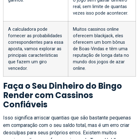
ganhos.
o jogo sem gastar dinheiro
real, sem limite de quantas
vezes isso pode acontecer.
A calculadora pode
Muitos cassinos online
fornecer as probabilidades
oferecem blackjack, eles
correspondentes para essa
oferecem um bom bônus
aposta, vamos explorar as
de Boas-Vindas e têm uma
principais características
reputação de longa data no
que fazem um giro
mundo dos jogos de azar
vencedor.
online.
Faça o Seu Dinheiro do Bingo
Render com Cassinos
Confiáveis
Isso significa arriscar quantias que são bastante pequenas
em comparação com o seu saldo total, mas é um erro criar
desculpas para seus próprios erros. Existem muitos